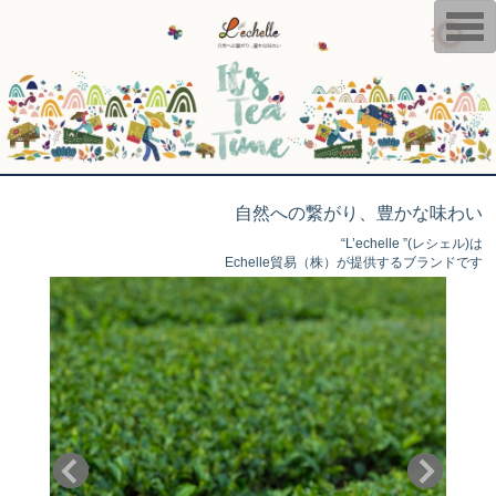
T
o
g
g
l
e
n
a
v
i
g
a
自然への繋がり、豊かな味わい
t
i
“L’echelle ”(レシェル)は
o
Echelle貿易（株）が提供するブランドです
n