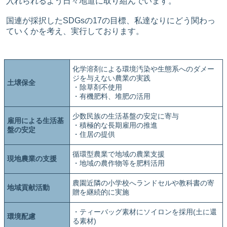
入れられるよう日々地道に取り組んでいます。
国連が採択したSDGsの17の目標、私達なりにどう関わっ
ていくかを考え、実行しております。
化学溶剤による環境汚染や生態系へのダメー
ジを与えない農業の実践
土壌保全
・除草剤不使用
・有機肥料、堆肥の活用
少数民族の生活基盤の安定に寄与
雇用による生活基
・積極的な長期雇用の推進
盤の安定
・住居の提供
循環型農業で地域の農業支援
現地農業の支援
・地域の農作物等を肥料活用
農園近隣の小学校へランドセルや教科書の寄
地域貢献活動
贈を継続的に実施
・ティーバッグ素材にソイロンを採用(土に還
環境配慮
る素材)