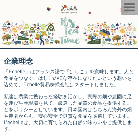
T
o
g
g
l
e
n
a
v
i
g
a
企業理念
t
i
o
「Echelle」はフランス語で「はしご」を意味します。人と
n
食品をつなぐ、はしごの様な存在になりたいという想いを
込めて、Echelle貿易株式会社はスタートしました。
私達は農業に携わった経験を活かし、実際の畑や農園に足
を運び生産現場を見て、厳選した品質の食品を提供するこ
とをポリシーとしています。日本国内はもちろん海外の畑
や農園からも、安心安全で良質な食品を厳選しています。
L’echelleは、大切に育てられた自然の味わいをご提供しま
す。