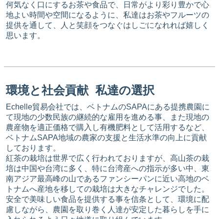
何気なく口にするお茶や食品で、日常がより彩り豊かで心
地よい時間や空間になるように、私達はお茶やフルーツの
提供を通して、人と笑顔をつなぐはしごになれれば嬉しく
思います。
環境と社会貢献 私達の選択
Echelle貿易会社では、ベトナムのSAPAにある提携農園に
て現地の少数民族の継続的な雇用を進める事、また現地の
農産物を適正価格で購入し有機肥料として活用するなど、
ベトナムSAPA地域の農家の支援と生活水準の向上に貢献
しております。
紅茶の栽培は世界で広く行われておりますが、高山茶の栽
培は中国や台湾に多く、特に台湾産への指示が多い中、東
南アジア最高峰の山であるファンシーパンに近い高地のベ
トナムへ産地を移しての栽培は大きなチャレンジでした。
安全で美味しい食品を提供する事を信条として、環境に配
慮しながら、農園を取り巻く人達が安定した暮らしを手に